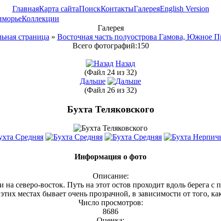
Главная
Карта сайта
Поиск
Контакты
Галерея
English Version
иморье
Коллекции
Галерея
ьная страница
»
Восточная часть полуострова Гамова, Южное 
Всего фотографий:150
Назад
(Файл 24 из 32)
Дальше
(Файл 26 из 32)
Бухта Теляковского
Информация о фото
Описание:
и на северо-восток. Путь на этот остов проходит вдоль берега 
этих местах бывает очень прозрачной, в зависимости от того, ка
Число просмотров:
8686
Оценка: