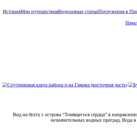
История
Мои путешествия
Водолазные статьи
Погружения в Пр
Начал
Вид на бухту с острова “Томящегося сердца” в направлени
незначительных водных преград. Вода в 