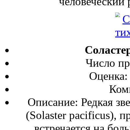
человеческий р
Соласте
Число пр
Оценка:
Ком
Описание: Редкая зв
(Solaster pacificus),
встречается на бол