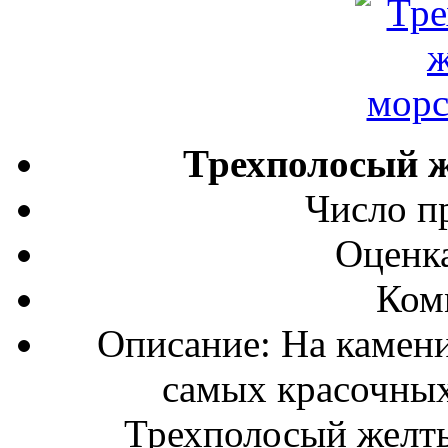
Трехполосый 
Число п
Оценка
Ком
Описание: На камени
самых красочных
Трехполосый желты