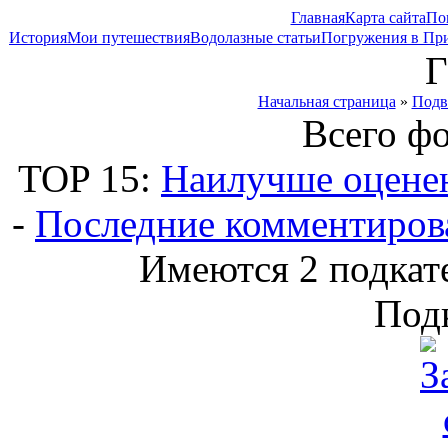
Главная
Карта сайта
По
История
Мои путешествия
Водолазные статьи
Погружения в Пр
Г
Начальная страница
»
Подв
Всего ф
TOP 15:
Наилучше оцене
-
Последние комментиров
Имеются 2 подкате
Под